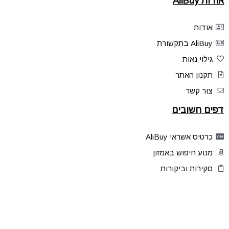
אודות AliBuy
אודות
AliBuy בתקשורת
גילוי נאות
תקנון האתר
צור קשר
דפים חשובים
כרטיס אשראי AliBuy
מנוע חיפוש באמזון
סקירות וביקורות
דילים בלעדיים
פלאש דילס
טיפים והסברים