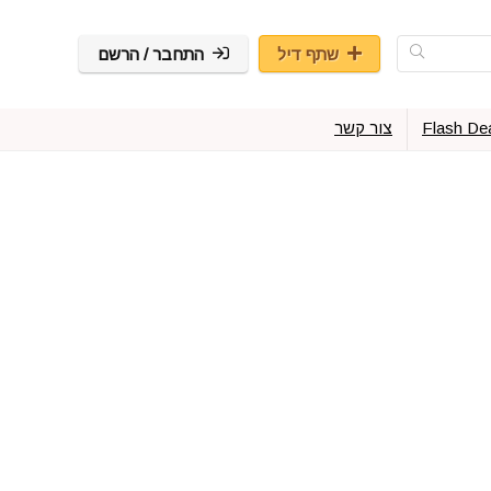
שתף דיל
התחבר / הרשם
Flash De
צור קשר