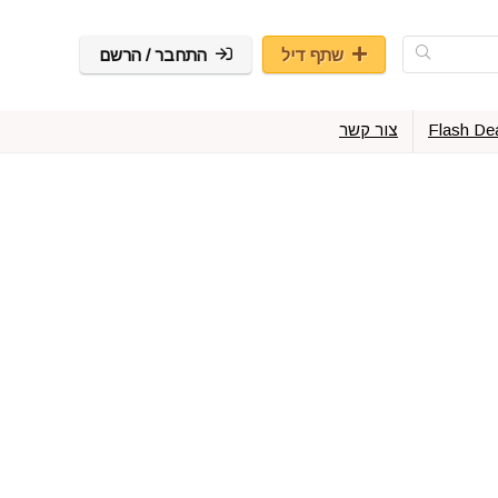
שתף דיל
התחבר / הרשם
Flash De
צור קשר