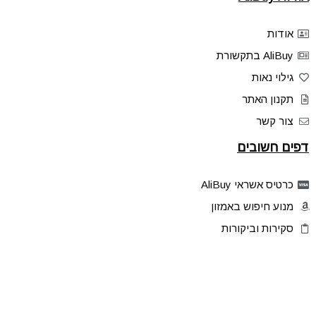
אודות
AliBuy בתקשורת
גילוי נאות
תקנון האתר
צור קשר
דפים חשובים
כרטיס אשראי AliBuy
מנוע חיפוש באמזון
סקירות וביקורות
דילים בלעדיים
פלאש דילס
טיפים והסברים