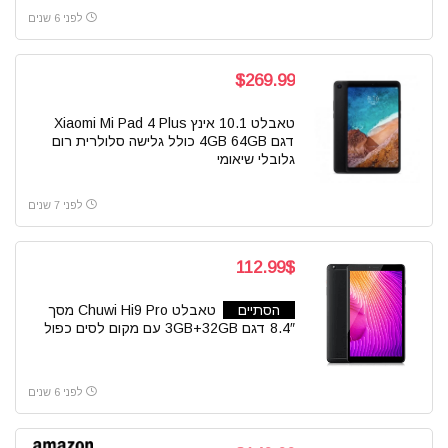
לפני 6 שנים
$269.99
טאבלט 10.1 אינץ Xiaomi Mi Pad 4 Plus
דגם 4GB 64GB כולל גלישה סלולרית רום
גלובלי שיאומי
לפני 7 שנים
112.99$
הסתיים
טאבלט Chuwi Hi9 Pro מסך
8.4″ דגם 3GB+32GB עם מקום לסים כפול
לפני 6 שנים