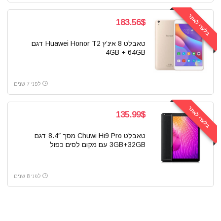
בלעדי לאתר
183.56$
טאבלט 8 אינ’ץ Huawei Honor T2 דגם
4GB + 64GB
לפני 7 שנים
בלעדי לאתר
135.99$
טאבלט Chuwi Hi9 Pro מסך 8.4″ דגם
3GB+32GB עם מקום לסים כפול
לפני 8 שנים