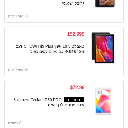
גלובלי שיאומי
לפני 7 שנים
152.99$
טאבלט 10.8 אינץ CHUWI Hi9 Plus דגם
4GB 64GB עם מקום לסים כפול
לפני 7 שנים
$72.99
הסתיים
Teclast P80 PRO טאבלט 8
אינץ’ מתחת לרף המס
הסתיים