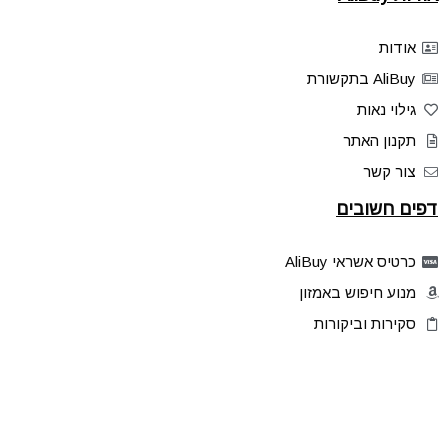
אודות
AliBuy בתקשורת
גילוי נאות
תקנון האתר
צור קשר
דפים חשובים
כרטיס אשראי AliBuy
מנוע חיפוש באמזון
סקירות וביקורות
דילים בלעדיים
פלאש דילס
טיפים והסברים