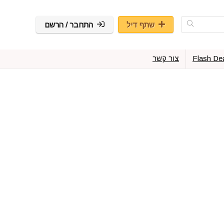
שתף דיל
התחבר / הרשם
Flash De
צור קשר