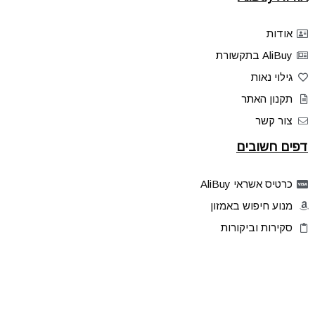
אודות
AliBuy בתקשורת
גילוי נאות
תקנון האתר
צור קשר
דפים חשובים
כרטיס אשראי AliBuy
מנוע חיפוש באמזון
סקירות וביקורות
דילים בלעדיים
פלאש דילס
טיפים והסברים