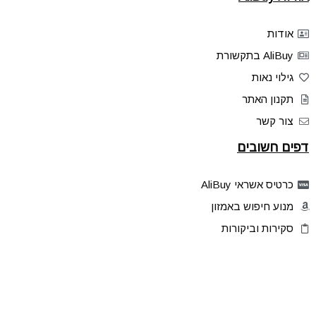
אודות
AliBuy בתקשורת
גילוי נאות
תקנון האתר
צור קשר
דפים חשובים
כרטיס אשראי AliBuy
מנוע חיפוש באמזון
סקירות וביקורות
דילים בלעדיים
פלאש דילס
טיפים והסברים