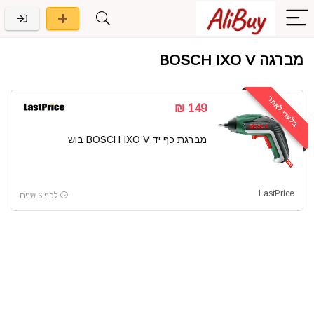
מברגה BOSCH IXO V
בלעדי לאתר
149 ₪
מברגת כף יד BOSCH IXO V בוש
LastPrice
לפני 6 שנים