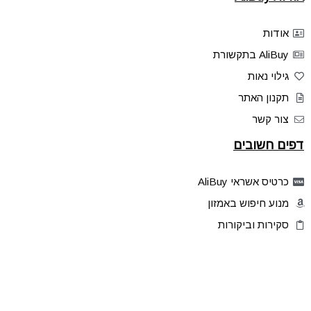
אודות
AliBuy בתקשורת
גילוי נאות
תקנון האתר
צור קשר
דפים חשובים
כרטיס אשראי AliBuy
מנוע חיפוש באמזון
סקירות וביקורות
דילים בלעדיים
פלאש דילס
טיפים והסברים