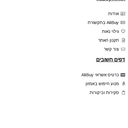
אודות
AliBuy בתקשורת
גילוי נאות
תקנון האתר
צור קשר
דפים חשובים
כרטיס אשראי AliBuy
מנוע חיפוש באמזון
סקירות וביקורות
דילים בלעדיים
פלאש דילס
טיפים והסברים