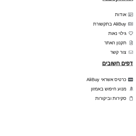
אודות
AliBuy בתקשורת
גילוי נאות
תקנון האתר
צור קשר
דפים חשובים
כרטיס אשראי AliBuy
מנוע חיפוש באמזון
סקירות וביקורות
דילים בלעדיים
פלאש דילס
טיפים והסברים