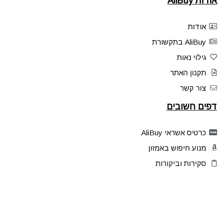
אודות AliBuy
אודות
AliBuy בתקשורת
גילוי נאות
תקנון האתר
צור קשר
דפים חשובים
כרטיס אשראי AliBuy
מנוע חיפוש באמזון
סקירות וביקורות
דילים בלעדיים
פלאש דילס
טיפים והסברים