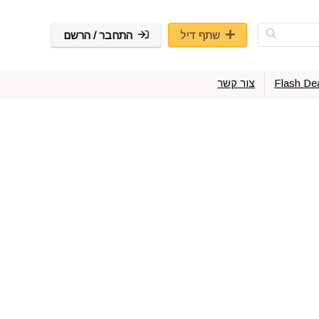
שתף דיל
התחבר / הרשם
Flash De
צור קשר