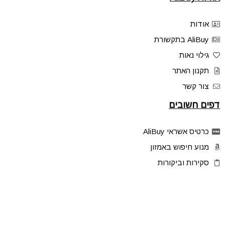
אודות
AliBuy בתקשורת
גילוי נאות
תקנון האתר
צור קשר
דפים חשובים
כרטיס אשראי AliBuy
מנוע חיפוש באמזון
סקירות וביקורות
דילים בלעדיים
פלאש דילס
טיפים והסברים