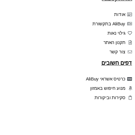
אודות
AliBuy בתקשורת
גילוי נאות
תקנון האתר
צור קשר
דפים חשובים
כרטיס אשראי AliBuy
מנוע חיפוש באמזון
סקירות וביקורות
דילים בלעדיים
פלאש דילס
טיפים והסברים