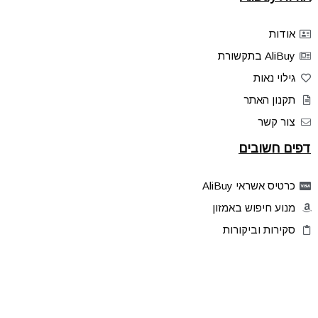
אודות
AliBuy בתקשורת
גילוי נאות
תקנון האתר
צור קשר
דפים חשובים
כרטיס אשראי AliBuy
מנוע חיפוש באמזון
סקירות וביקורות
דילים בלעדיים
פלאש דילס
טיפים והסברים