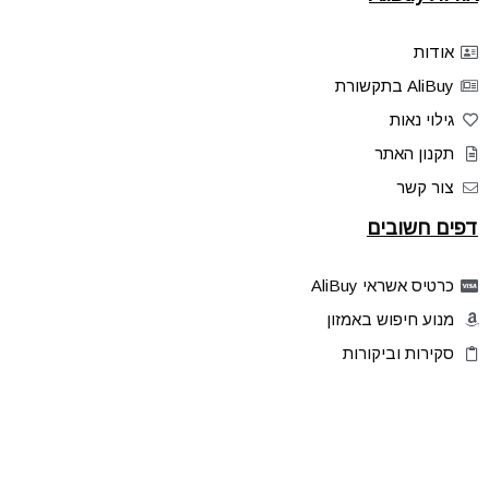
אודות
AliBuy בתקשורת
גילוי נאות
תקנון האתר
צור קשר
דפים חשובים
כרטיס אשראי AliBuy
מנוע חיפוש באמזון
סקירות וביקורות
דילים בלעדיים
פלאש דילס
טיפים והסברים