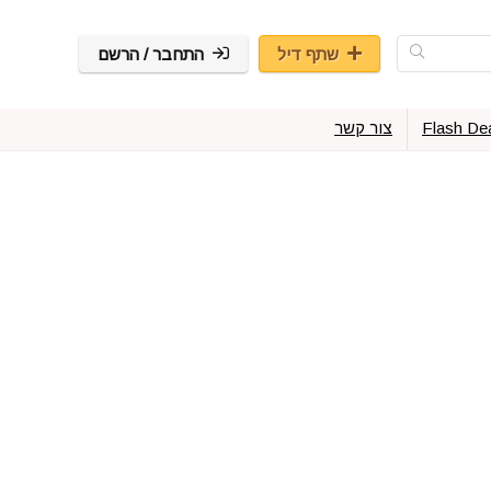
שתף דיל
התחבר / הרשם
Flash De
צור קשר