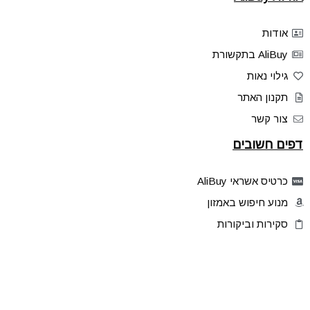
אודות
AliBuy בתקשורת
גילוי נאות
תקנון האתר
צור קשר
דפים חשובים
כרטיס אשראי AliBuy
מנוע חיפוש באמזון
סקירות וביקורות
דילים בלעדיים
פלאש דילס
טיפים והסברים