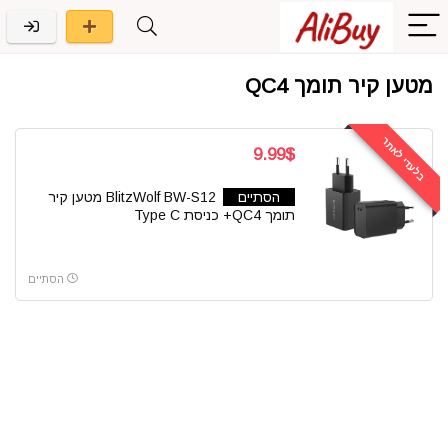
מטען קיר תומך QC4
בלעדי לאתר
9.99$
הסתיים
BlitzWolf BW-S12 מטען קיר
תומך QC4+ כניסת Type C
הסתיים