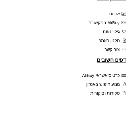
אודות
AliBuy בתקשורת
גילוי נאות
תקנון האתר
צור קשר
דפים חשובים
כרטיס אשראי AliBuy
מנוע חיפוש באמזון
סקירות וביקורות
דילים בלעדיים
פלאש דילס
טיפים והסברים