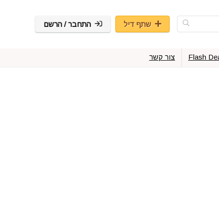
שתף דיל
התחבר / הרשם
Flash De
צור קשר