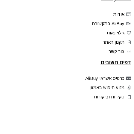
אודות
AliBuy בתקשורת
גילוי נאות
תקנון האתר
צור קשר
דפים חשובים
כרטיס אשראי AliBuy
מנוע חיפוש באמזון
סקירות וביקורות
דילים בלעדיים
פלאש דילס
טיפים והסברים