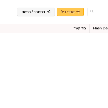
שתף דיל
התחבר / הרשם
Flash De
צור קשר