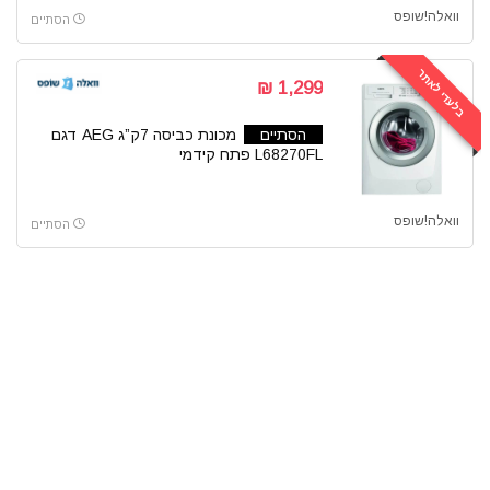
וואלה!שופס
הסתיים
בלעדי לאתר
1,299 ₪
הסתיים
מכונת כביסה 7ק”ג AEG דגם
L68270FL פתח קידמי
וואלה!שופס
הסתיים