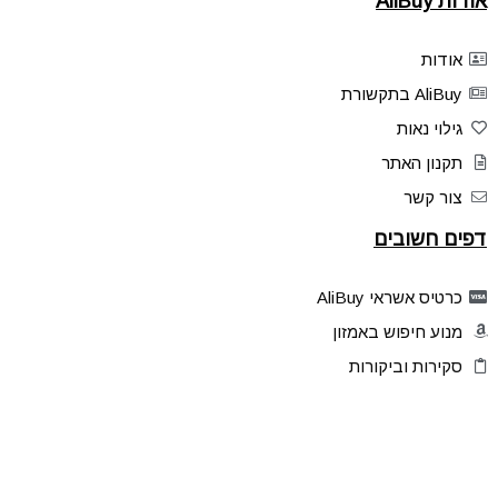
אודות AliBuy
אודות
AliBuy בתקשורת
גילוי נאות
תקנון האתר
צור קשר
דפים חשובים
כרטיס אשראי AliBuy
מנוע חיפוש באמזון
סקירות וביקורות
דילים בלעדיים
פלאש דילס
טיפים והסברים