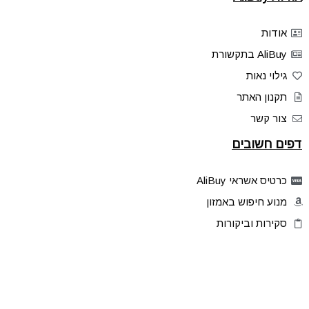
אודות
AliBuy בתקשורת
גילוי נאות
תקנון האתר
צור קשר
דפים חשובים
כרטיס אשראי AliBuy
מנוע חיפוש באמזון
סקירות וביקורות
דילים בלעדיים
פלאש דילס
טיפים והסברים