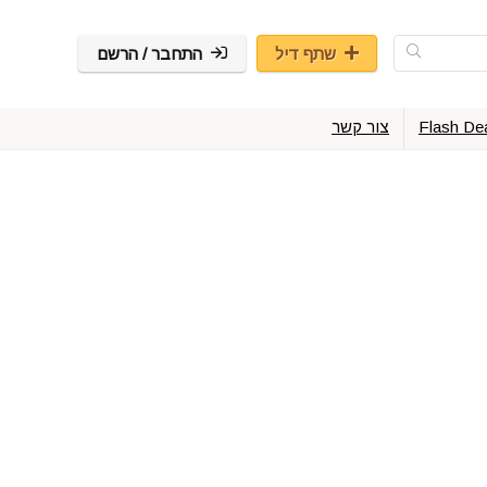
שתף דיל
התחבר / הרשם
Flash De
צור קשר