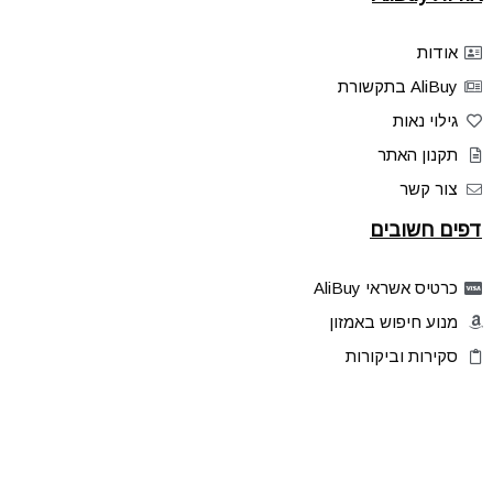
אודות
AliBuy בתקשורת
גילוי נאות
תקנון האתר
צור קשר
דפים חשובים
כרטיס אשראי AliBuy
מנוע חיפוש באמזון
סקירות וביקורות
דילים בלעדיים
פלאש דילס
טיפים והסברים