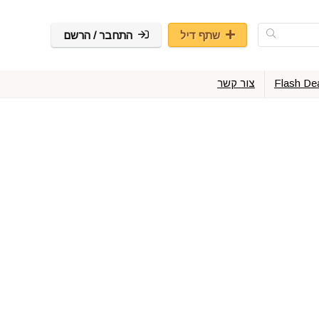
שתף דיל
התחבר / הרשם
Flash De
צור קשר