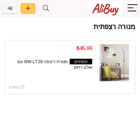
מנורה רצפתית
$45.99
הסתיים
מנורת ריצפה BW-LT28 עם
שלט רחוק
הסתיים