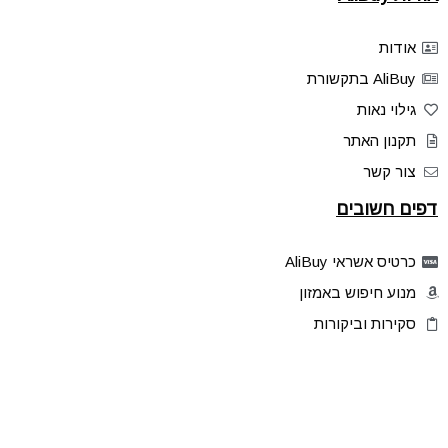
אודות
AliBuy בתקשורת
גילוי נאות
תקנון האתר
צור קשר
דפים חשובים
כרטיס אשראי AliBuy
מנוע חיפוש באמזון
סקירות וביקורות
דילים בלעדיים
פלאש דילס
טיפים והסברים