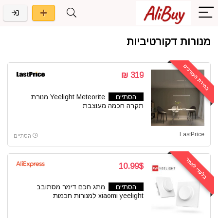
מנורות דקורטיביות
בחירת העורכים
319 ₪
הסתיים
Yeelight Meteorite מנורת
תקרה חכמה מעוצבת
LastPrice
הסתיים
בלעדי לאתר
10.99$
הסתיים
מתג חכם דימר מסתובב
xiaomi yeelight למנורות חכמות