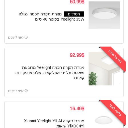
60.99$
הסתיים
מנורת תקרה חכמה עגולה
Yeelight 35W בקוטר 40 ס”מ
לפני 7 שנים
הכי זול שהיה
92.99$
מנורת תקרה חכמה Yeelight מרובעת
נשלטת על ידי אפליקציה, שלט או פקודות
קוליות
לפני 7 שנים
בלעדי לאתר
16.49$
מנורת תקרה Xiaomi Yeelight YILAI
YlXD04Yl שיאומי