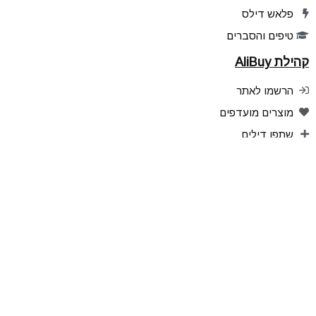
פלאש דילס
טיפים והסברים
קהילת AliBuy
הרשמו לאתר
מוצרים מועדפים
שתפו דילים
הדילים שלכם
ניהול הרשמות לעדכונים
עקבו אחרינו
אפליקציה ל Android
אפליקציה ל iPhone
Telegram
YouTube