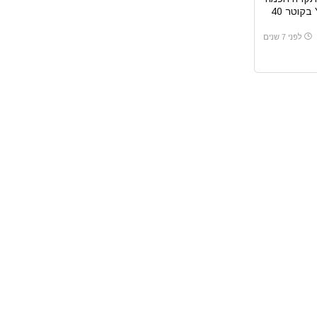
עגולה Yeelight 35W בקוטר 40
לפני 7 שנים