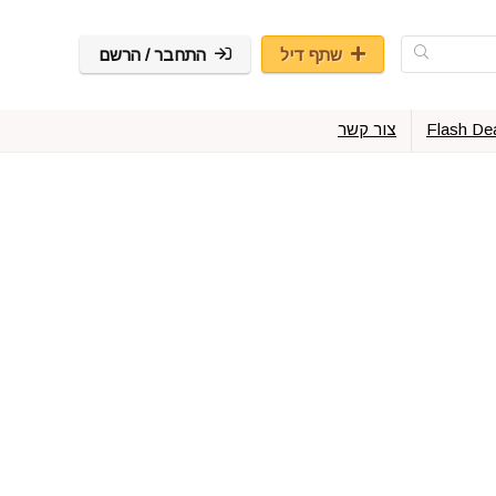
שתף דיל
התחבר / הרשם
Flash De
צור קשר