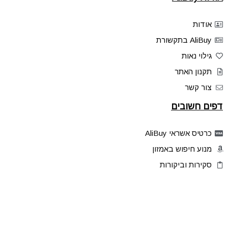
אודות
AliBuy בתקשורת
גילוי נאות
תקנון האתר
צור קשר
דפים חשובים
כרטיס אשראי AliBuy
מנוע חיפוש באמזון
סקירות וביקורות
דילים בלעדיים
פלאש דילס
טיפים והסברים