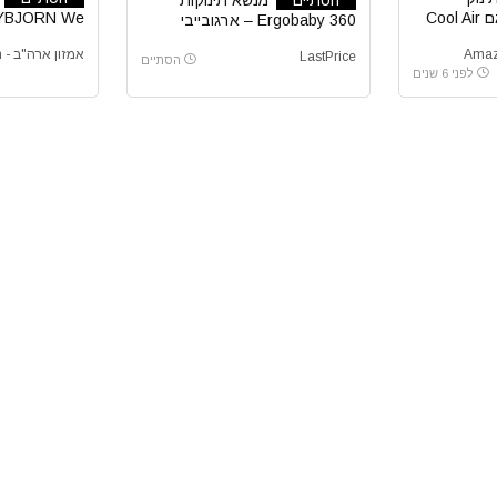
Ergobaby Adapt דגם Cool Air
YBJORN We
Ergobaby 360 – ארגובייבי
אמזון ארה"ב - Amazon com
LastPrice
הסתיים
לפני 6 שנים