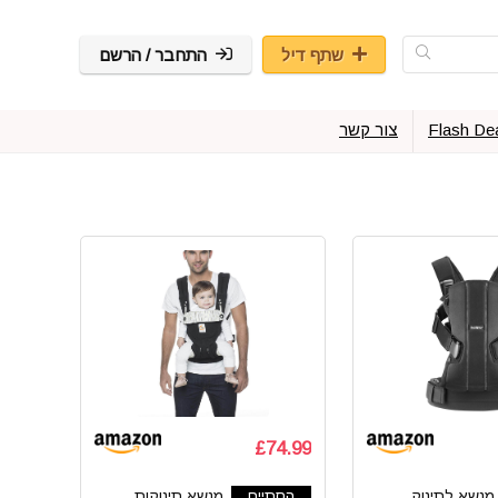
שתף דיל
התחבר / הרשם
Flash De
צור קשר
£74.99
מנשא לתינוק
הסתיים
מנשא תינוקות