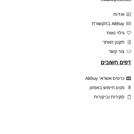
אודות
AliBuy בתקשורת
גילוי נאות
תקנון האתר
צור קשר
דפים חשובים
כרטיס אשראי AliBuy
מנוע חיפוש באמזון
סקירות וביקורות
דילים בלעדיים
פלאש דילס
טיפים והסברים