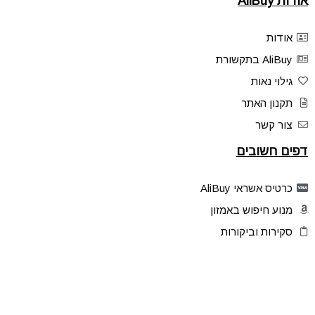
אודות AliBuy
אודות
AliBuy בתקשורת
גילוי נאות
תקנון האתר
צור קשר
דפים חשובים
כרטיס אשראי AliBuy
מנוע חיפוש באמזון
סקירות וביקורות
דילים בלעדיים
פלאש דילס
טיפים והסברים