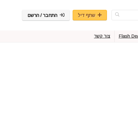
שתף דיל
התחבר / הרשם
Flash De
צור קשר