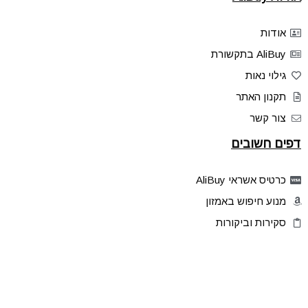
אודות
AliBuy בתקשורת
גילוי נאות
תקנון האתר
צור קשר
דפים חשובים
כרטיס אשראי AliBuy
מנוע חיפוש באמזון
סקירות וביקורות
דילים בלעדיים
פלאש דילס
טיפים והסברים