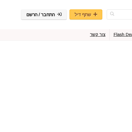
שתף דיל
התחבר / הרשם
Flash De
צור קשר