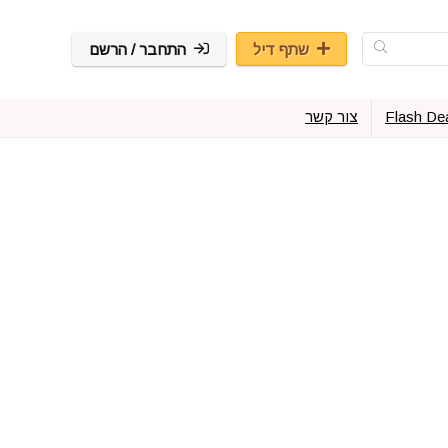
שתף דיל
התחבר / הרשם
Flash De
צור קשר