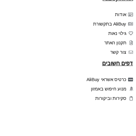
אודות
AliBuy בתקשורת
גילוי נאות
תקנון האתר
צור קשר
דפים חשובים
כרטיס אשראי AliBuy
מנוע חיפוש באמזון
סקירות וביקורות
דילים בלעדיים
פלאש דילס
טיפים והסברים