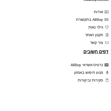
אודות
AliBuy בתקשורת
גילוי נאות
תקנון האתר
צור קשר
דפים חשובים
כרטיס אשראי AliBuy
מנוע חיפוש באמזון
סקירות וביקורות
דילים בלעדיים
פלאש דילס
טיפים והסברים