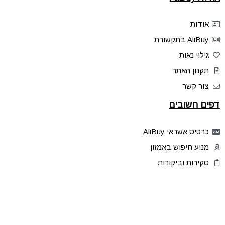
אודות
AliBuy בתקשורת
גילוי נאות
תקנון האתר
צור קשר
דפים חשובים
כרטיס אשראי AliBuy
מנוע חיפוש באמזון
סקירות וביקורות
דילים בלעדיים
פלאש דילס
טיפים והסברים