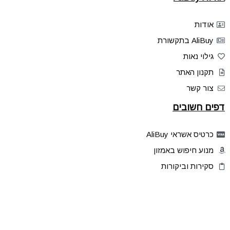
אודות
AliBuy בתקשורת
גילוי נאות
תקנון האתר
צור קשר
דפים חשובים
כרטיס אשראי AliBuy
מנוע חיפוש באמזון
סקירות וביקורות
דילים בלעדיים
פלאש דילס
טיפים והסברים