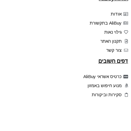
אודות
AliBuy בתקשורת
גילוי נאות
תקנון האתר
צור קשר
דפים חשובים
כרטיס אשראי AliBuy
מנוע חיפוש באמזון
סקירות וביקורות
דילים בלעדיים
פלאש דילס
טיפים והסברים