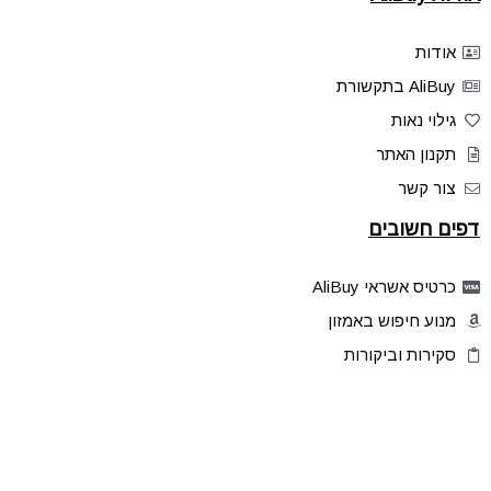
אודות
AliBuy בתקשורת
גילוי נאות
תקנון האתר
צור קשר
דפים חשובים
כרטיס אשראי AliBuy
מנוע חיפוש באמזון
סקירות וביקורות
דילים בלעדיים
פלאש דילס
טיפים והסברים