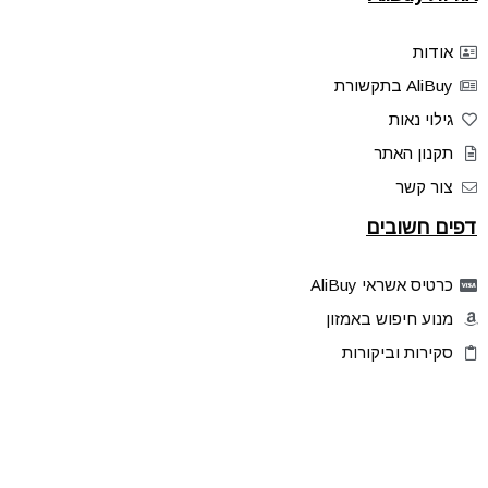
אודות
AliBuy בתקשורת
גילוי נאות
תקנון האתר
צור קשר
דפים חשובים
כרטיס אשראי AliBuy
מנוע חיפוש באמזון
סקירות וביקורות
דילים בלעדיים
פלאש דילס
טיפים והסברים