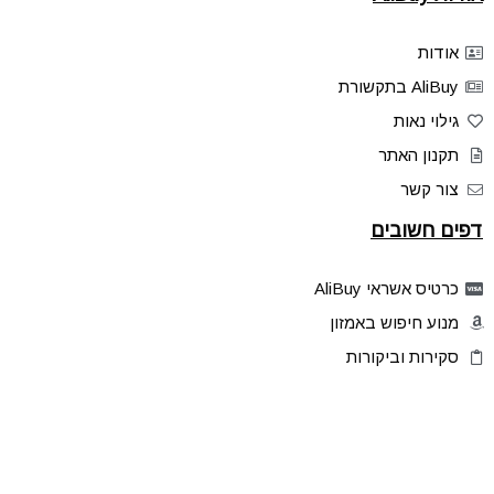
אודות
AliBuy בתקשורת
גילוי נאות
תקנון האתר
צור קשר
דפים חשובים
כרטיס אשראי AliBuy
מנוע חיפוש באמזון
סקירות וביקורות
דילים בלעדיים
פלאש דילס
טיפים והסברים