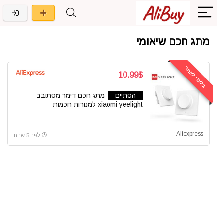
מתג חכם שיאומי
בלעדי לאתר
10.99$
הסתיים
מתג חכם דימר מסתובב
xiaomi yeelight למנורות חכמות
Aliexpress
לפני 5 שנים