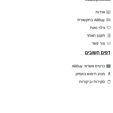
אודות
AliBuy בתקשורת
גילוי נאות
תקנון האתר
צור קשר
דפים חשובים
כרטיס אשראי AliBuy
מנוע חיפוש באמזון
סקירות וביקורות
דילים בלעדיים
פלאש דילס
טיפים והסברים