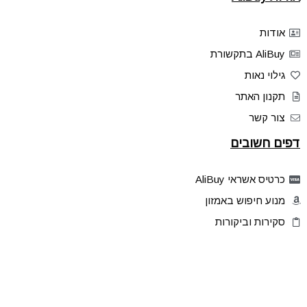
אודות
AliBuy בתקשורת
גילוי נאות
תקנון האתר
צור קשר
דפים חשובים
כרטיס אשראי AliBuy
מנוע חיפוש באמזון
סקירות וביקורות
דילים בלעדיים
פלאש דילס
טיפים והסברים